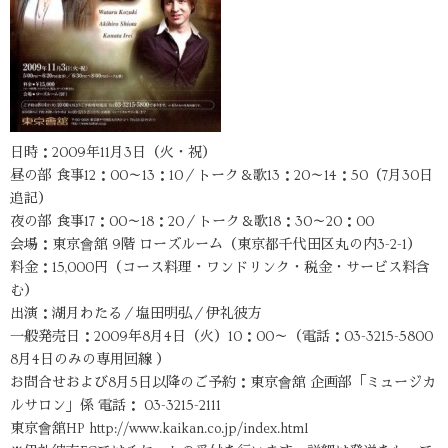
日時：2009年11月3日（火・祝）
昼の部 食事12：00～13：10／トーク＆歌13：20～14：50（7月30日
追記）
夜の部 食事17：00～18：20／トーク＆歌18：30～20：00
会場：東京會舘 9階 ローズルーム（東京都千代田区丸の内3-2-1）
料金：15,000円（コース料理・ワンドリンク・税金・サービス料含
む）
出演：湖月わたる／塩田明弘／伊礼彼方
一般発売日：2009年8月4日（火）10：00～（電話：03-3215-5800
8月4日のみの専用回線 ）
お問合せおよび8月5日以降のご予約：東京會舘 企画部「ミュージカ
ルサロン」係 電話： 03-3215-2111
東京會舘HP http://www.kaikan.co.jp/index.html