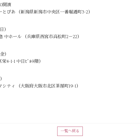
30開演
とぴあ （新潟県新潟市中央区一番堀通町3-2）
（日）
 中ホール （兵庫県西宮市高松町2－22）
（金）
1-1 中日ﾋﾞﾙ9階）
木）
シティ （大阪府大阪市北区茶屋町19-1）
一覧へ戻る