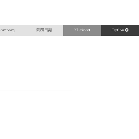
ompany
業務日誌
KL-ticket
Option