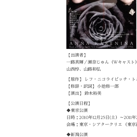
【出演者】
一路真輝／瀬奈じゅん（Wキャスト
山西惇、山路和弘
【原作】 レフ・ニコライビッチ・ト
【修辞・訳詞】 小池修一郎
【演出】 鈴木裕美
【公演日程】
◆東京公演
日時：2010年12月25日(土）～2011
会場：東京・シアタークリエ （東京都
◆新潟公演