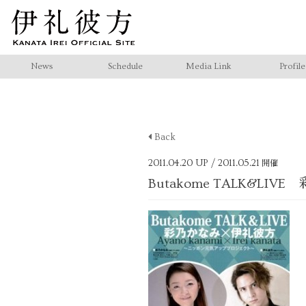
News
Schedule
Media Link
Profile
Back
2011.04.20 UP
/ 2011.05.21
開催
Butakome TALK&LI