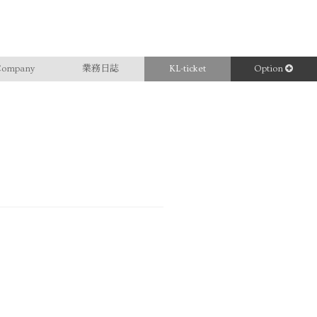
ompany
業務日誌
KL-ticket
Option