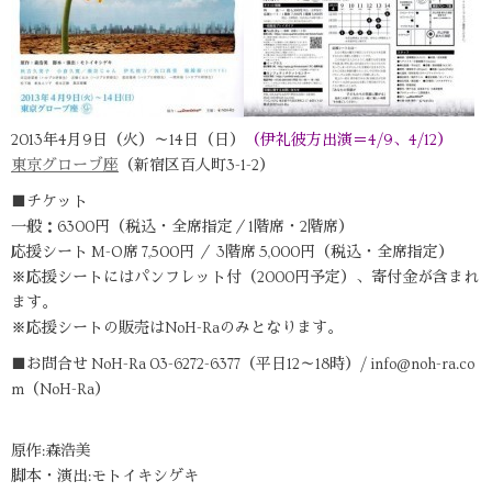
2013年4月9日（火）～14日（日）
（伊礼彼方出演＝4/9、4/12）
東京グローブ座
（新宿区百人町3-1-2）
■チケット
一般：6300円（税込・全席指定／1階席・2階席）
応援シート M-O席 7,500円 ／ 3階席 5,000円（税込・全席指定）
※応援シートにはパンフレット付（2000円予定）、寄付金が含まれ
ます。
※応援シートの販売はNoH-Raのみとなります。
■お問合せ NoH-Ra 03-6272-6377（平日12～18時）/ info@noh-ra.co
m（NoH-Ra）
原作:森浩美
脚本・演出:モトイキシゲキ