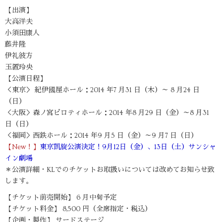
【出演】
大高洋夫
小須田康人
藤井隆
伊礼彼方
玉置玲央
【公演日程】
＜東京＞ 紀伊國屋ホール：2014 年7 月31 日（木）～ 8 月24 日
（日）
＜大阪＞森ノ宮ピロティホール：2014 年8 月29 日（金）～8 月31
日（日）
＜福岡＞西鉄ホール：2014 年9 月5 日（金）～9 月7 日（日）
【New！】
東京凱旋公演決定！9月12日（金）、13日（土）サンシャ
イン劇場
＊公演詳細・KLでのチケットお取扱いについては改めてお知らせ致
します。
【チケット前売開始】 6 月中旬予定
【チケット料金】 8,500 円（全席指定・税込）
【企画・製作】 サードステージ