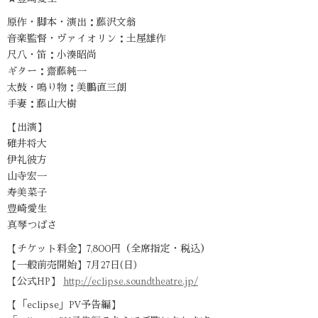
原作・脚本・演出：藤沢文翁
音楽監督・ヴァイオリン：土屋雄作
尺八・笛：小湊昭尚
ギター：齋藤純一
太鼓・鳴り物：美鵬直三朗
手妻：藤山大樹
【出演】
碓井将大
伊礼彼方
山寺宏一
寿美菜子
豊崎愛生
真琴つばさ
【チケット料金】7,800円（全席指定・税込）
【一般前売開始】7月27日(日)
【公式HP】
http://eclipse.soundtheatre.jp/
【「eclipse」PV予告編】