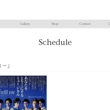
Gallery
Shop
Contact
C
Schedule
ミー」