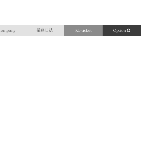
ompany
業務日誌
KL-ticket
Option