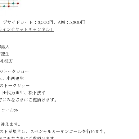
ジサイドシート：8,000円、A席：5,800円
ラインチケットチャンネル」
澤勇人
西遼生
伊礼彼方
3人のトークショー
人、小西遼生
3人のトークショー
、田代万里生、松下洸平
方にみなさまにご覧頂けます。
ンコール≫
を迎えます。
キャストが集合し、スペシャルカーテンコールを行います。