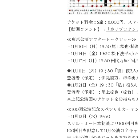
チケット料金：S席：8,000円、ステー
【動画コメント】→
「ホリプロオン
≪東京公演アフタートークショー≫
・11月10日（月）19:30 尾上松也×柿
・11月14日（金）19:30 松下洸平×小
・11月17日（月）19:30 田代万里生×
◆11月11日（火）19：30「彼」役
登壇者（予定）：伊礼彼方、柿澤勇
◆11月21日（金）19：30「私」役
登壇者（予定）：尾上松也（松竹）
※上記公演回のチケットをお持ちの
≪100回公演記念スペシャルカーテ
・11月12日（水）19:30
スリル・ミー日本初演より100回目
100回目を記念して11月公演の全