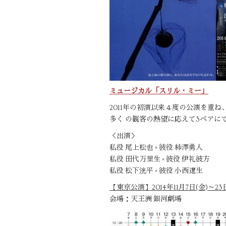
ミュージカル「スリル・ミー」
2011年の初演以来４度の公演を重
多く の観客の熱望に応えて3ペアに
＜出演＞
私役 尾上松也 × 彼役 柿澤勇人
私役 田代万里生 × 彼役 伊礼彼方
私役 松下洸平 × 彼役 小西遼生
【東京公演】2014年11月7日(金)～2
会場：天王洲 銀河劇場