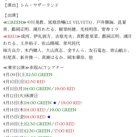
【演出】トム・サザーランド
【出演】
≪GREEN≫
中川晃教、宮原浩暢(LE VELVETS)、戸井勝海、昆夏
美、藤岡正明、湖月わたる、樹里咲穂、光枝明彦、安寿ミラ
≪RED≫
成河、伊礼彼方、吉原光夫、真野恵里菜、藤岡正明、湖月
わたる、土井裕子、佐山陽規、草刈民代
味方良介、木内健人、大山真志、金すんら、友石竜也、青山航士、
杉尾真、新井俊一、真瀬はるか、岡本華奈、他
≪東京公演≫赤坂ACTシアター
4月09日(土)
12:30 GREEN
4月10日(日)
12:30 RED
4月11日(月)
14:00 GREEN
／
19:00 RED
4月12日(火)休演日
4月13日(水)
14:00 GREEN
★
／
19:00 RED
4月14日(木)
14:00 RED
／
19:00 GREEN
4月15日(金)
14:00 RED
★
4月16日(土)
12:30 GREEN
／
17:00 RED
4月17日(日)
12:30 GREEN
／
17:00 RED