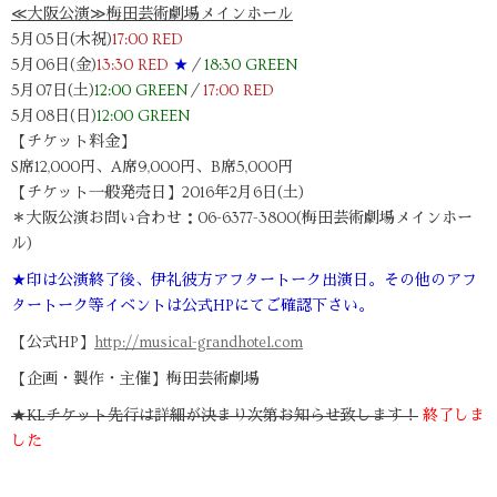
≪大阪公演≫梅田芸術劇場メインホール
5月05日(木祝)
17:00 RED
5月06日(金)
13:30 RED
★
／
18:30 GREEN
5月07日(土)
12:00 GREEN
／
17:00 RED
5月08日(日)
12:00 GREEN
【チケット料金】
S席12,000円、A席9,000円、B席5,000円
【チケット一般発売日】2016年2月6日(土)
＊大阪公演お問い合わせ：06-6377-3800(梅田芸術劇場メインホー
ル)
★印は公演終了後、伊礼彼方アフタートーク出演日。その他のアフ
タートーク等イベントは公式HPにてご確認下さい。
【公式HP】
http://musical-grandhotel.com
【企画・製作・主催】梅田芸術劇場
★KLチケット先行は詳細が決まり次第お知らせ致します！
終了しま
した