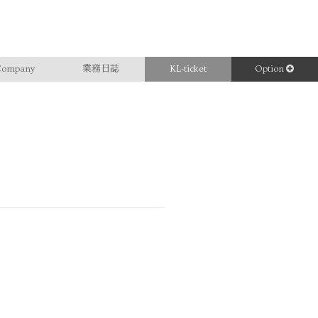
ompany
業務日誌
KL-ticket
Option