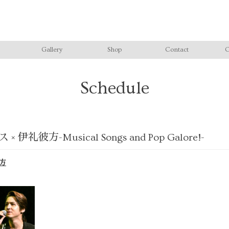
Gallery
Shop
Contact
C
Schedule
礼彼方-Musical Songs and Pop Galore!-
彼方