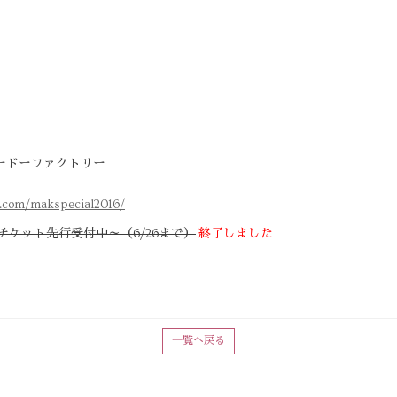
ードーファクトリー
k.com/makspecial2016/
チケット先行受付中～（6/26まで）
終了しました
一覧へ戻る