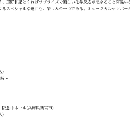
う、玉野和紀とくればサプライズで面白い化学反応が起きること間違い
よるスペシャルな選曲も、楽しみの一つである。ミュージカルナンバー
込）
0時〜
阪急中ホール(兵庫県西宮市)
込）