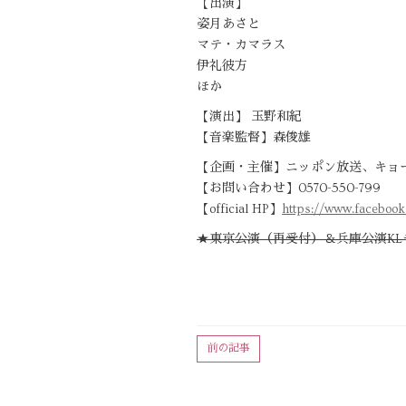
【出演】
姿月あさと
マテ・カマラス
伊礼彼方
ほか
【演出】 玉野和紀
【音楽監督】森俊雄
【企画・主催】ニッポン放送、キョ
【お問い合わせ】0570-550-799
【official HP】
https://www.faceboo
★東京公演（再受付）＆兵庫公演KL
前の記事