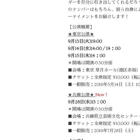
ギーを存分に引き出してくれるだろ
のナンバーはもちろん、彼ら自身に
ーテイメントをお届けします！
【公演概要】
★東京公演★
9月13日(火)19:00
9月14日(水)14:00／19：00
9月15日(木)14：00
＊開場は開演の30分前
■会場：東京 草月ホール(港区赤坂)
■チケット：全席指定 ¥10,000（税
■一般販売：2016年5月14日（土）1
★兵庫公演★
New！
9月28日(水)15：00
＊開場は開演の30分前
■会場：兵庫県立芸術文化センター・
■チケット：全席指定 ¥10,000（税
■一般販売：2016年7月28日（土）