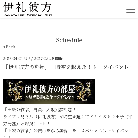
Schedule
Back
2017.04.01 UP
/ 2017.05.28
開催
『伊礼彼方の部屋』～時空を越えた！トークイベント～
『王家の紋章』再演、大阪公演記念！
ライアン兄さん（伊礼彼方）が時空を越えて？！イズミル王子（平
方元基）と炸裂トーク！
『王家の紋章』公演中だから実現した、スペシャルトークイベン