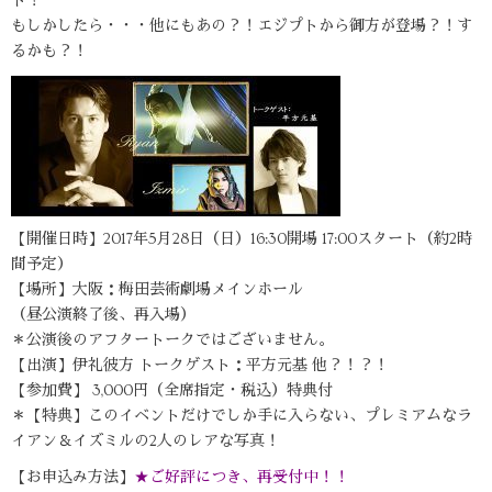
ト！
もしかしたら・・・他にもあの？！エジプトから御方が登場？！す
るかも？！
【開催日時】2017年5月28日（日）16:30開場 17:00スタート（約2時
間予定）
【場所】大阪：梅田芸術劇場メインホール
（昼公演終了後、再入場）
＊公演後のアフタートークではございません。
【出演】伊礼彼方 トークゲスト：平方元基 他？！？！
【参加費】 3,000円（全席指定・税込）特典付
＊【特典】このイベントだけでしか手に入らない、プレミアムなラ
イアン＆イズミルの2人のレアな写真！
【お申込み方法】
★ご好評につき、再受付中！！