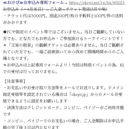
≪おけぴ≫お申込み専用フォーム→
https://okepi.net/rp/tix/462113
お申込み（～4月末日）→ご入金→チケット発送(5月中旬)
・チケット代は3000円。別途200円/枚の手数料と100円/件の送料
がかかります
◆FCや限定のイベント等ではございません。当日ご観劇していない
方でも、どなたでもお申込み・ご参加頂けるトークイベントです！
＊「王家の紋章」の観劇チケットは必要ありません。当日ご観劇さ
れていた方でも、一端ご退席頂いてから改めて開場時間からのご入
場となります。
＊お申込みは上記専用フォームより！今回は特別イベントの為、KL
での受付は行っておりません。
【注意事項】
・お支払いやお受け取り方法等をメールでお送りします。ドメイン
指定受信等を設定されている場合は「okepi.jp」からのメールが受
信できるように設定をお願いします
・決済方法はクレジットカード、コンビニ、ペイジーがご利用可能
です
・コンビニ、ペイジーでのお支払いの場合、ご入金期限はお申込手
続の完了後３日以内となります