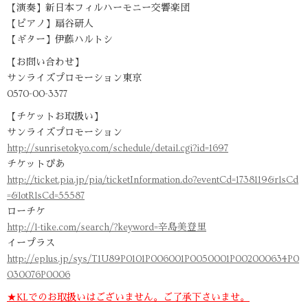
【演奏】新日本フィルハーモニー交響楽団
【ピアノ】扇谷研人
【ギター】伊藤ハルトシ
【お問い合わせ】
サンライズプロモーション東京
0570-00-3377
【チケットお取扱い】
サンライズプロモーション
http://sunrisetokyo.com/schedule/detail.cgi?id=1697
チケットぴあ
http://ticket.pia.jp/pia/ticketInformation.do?eventCd=1738119&rlsCd
=&lotRlsCd=55587
ローチケ
http://l-tike.com/search/?keyword=辛島美登里
イープラス
http://eplus.jp/sys/T1U89P0101P006001P0050001P002000634P0
030076P0006
★KLでのお取扱いはございません。ご了承下さいませ。