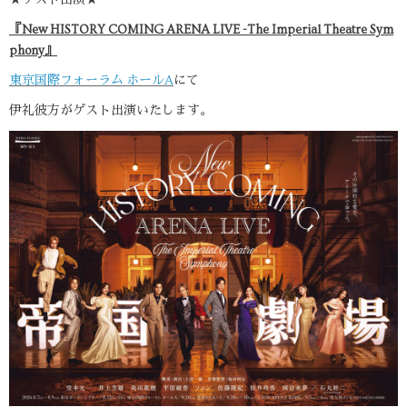
★ゲスト出演★
『New HISTORY COMING ARENA LIVE -The Imperial Theatre Sym
phony』
東京国際フォーラム ホールA
にて
伊礼彼方がゲスト出演いたします。