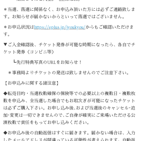
＊当選、落選に関係なく、お申込み頂いた方には必ずご連絡致しま
す。お知らせが届かないからといって落選ではございません。
＊お申込状況は
https://eplus.jp/jyoukyou/
からもご確認いただけま
す。
▼ご入金確認後、チケット発券が可能な時期になったら、各自でチ
ケット発券《コンビニ等》
┗先行特典写真のURLをお知らせ！
＊事務局よりチケットの発送は致しませんのでご注意下さい。
【お申込みに関する諸注意】
◆転売目的・当選枚数確保の保険等での必要以上の複数日・複数枚
数を申込み、全当選した場合でもお取次ぎが可能になったチケット
は必ずご購入下さい。お申し込み後､および当選後のキャンセル･追
加･変更は一切できませんので､ご自身が確実にご来場いただける公
演枚数で責任をもってお申し込みください｡
◆お申込み後の自動返信はすぐに届きます。届かない場合は、入力
したメールアドレスが間違っている可能性が考えられます。自動返