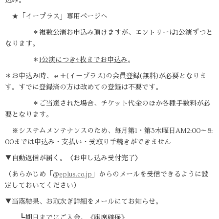
込み。
★「イープラス」専用ページへ
＊複数公演お申込み頂けますが、エントリーは1公演ずつと
なります。
＊
1公演につき4枚までお申込み
。
＊お申込み時、ｅ＋(イープラス)の会員登録(無料)が必要となりま
す。すでに登録済の方は改めての登録は不要です。
＊ご当選された場合、チケット代金のほか各種手数料が必
要となります。
※システムメンテナンスのため、毎月第1・第3木曜日AM2:00～8:
00までは申込み・支払い・受取り手続きができません
▼自動返信が届く。〈お申し込み受付完了〉
（あらかじめ「@
eplus.co.jp
」からのメールを受信できるように設
定しておいてください）
▼当落結果、お取次ぎ詳細をメールにてお知らせ。
┗期日までにご入金。《座席確保》