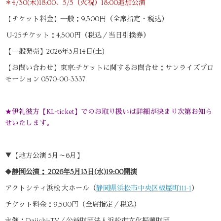
＊4/30(木)18:00、5/5（火祝）18:00追加公演
【チケット料金】一般：9,500円（全席指定・税込）
U-25チケット：4,500円（税込／当日引換券）
【一般発売】2026年3月14日(土)
【お問い合わせ】東京:チケットに関するお問合せ：サンライズプロ
モーション 0570-00-3337
★伊礼彼方【KL-ticket】でのお取り扱いは詳細が決まり次第お知ら
せいたします。
▼【地方公演 5月～6月】
◆
静岡公演： 2026年5月13日(水)19:00開演
アクトシティ浜松 大ホール（
静岡県浜松市中央区板屋町111-1
）
チケット料金：9,500円（全席指定／税込）
主催：Daiichi-TV／公益財団法人浜松市文化振興財団