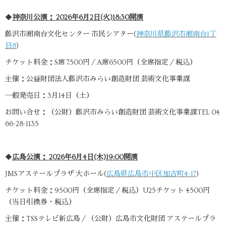
◆
神奈川公演： 2026年6月2日(火)18:30開演
藤沢市湘南台文化センター 市民シアター(
神奈川県藤沢市湘南台1丁
目8
)
チケット料金：S席 7500円／A席6500円（全席指定／税込）
主催：公益財団法人藤沢市みらい創造財団 芸術文化事業課
一般発売日：3月14日（土）
お問い合せ：（公財）藤沢市みらい創造財団 芸術文化事業課TEL 04
66-28-1135
◆
広島公演： 2026年6月4日(木)19:00開演
JMSアステールプラザ 大ホール(
広島県広島市中区加古町4-17
)
チケット料金：9500円（全席指定／税込）U25チケット 4500円
（当日引換券・税込）
主催：TSSテレビ新広島／（公財）広島市文化財団 アステールプラ