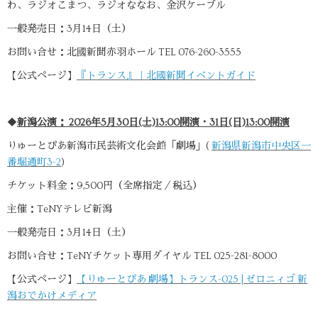
わ、ラジオこまつ、ラジオななお、金沢ケーブル
一般発売日：3月14日（土）
お問い合せ：北國新聞赤羽ホール TEL 076-260-3555
【公式ページ】
『トランス』｜北國新聞イベントガイド
◆
新潟公演： 2026年5月30日(土)13:00開演・31日(日)13:00開演
りゅーとぴあ新潟市民芸術文化会館「劇場」(
新潟県新潟市中央区一
番堀通町3-2
)
チケット料金：9,500円（全席指定／税込）
主催：TeNYテレビ新潟
一般発売日：3月14日（土）
お問い合せ：TeNYチケット専用ダイヤル TEL 025-281-8000
【公式ページ】
【りゅーとぴあ 劇場】トランス-025 | ゼロニィゴ 新
潟おでかけメディア