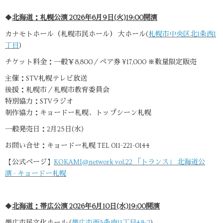
◆
北海道：札幌公演 2026年6月9日(火)19:00開演
カナモトホール（札幌市民ホール） 大ホール(
札幌市中央区北1条西1
丁目
)
チケット料金：一般￥8,800／ペア券 ¥17,000 ※数量限定販売
主催：STV札幌テレビ放送
後援：札幌市／札幌市教育委員会
特別協力：STVラジオ
制作協力：キョードー札幌、トップシーン札幌
一般発売日：2月25日(水)
お問い合せ：キョードー札幌 TEL 011-221-0144
【公式ページ】
KOKAMI@network vol.22 「トランス」 北海道公
演 - キョードー札幌
◆
北海道：帯広公演 2026年6月10日(水)19:00開演
帯広市民文化ホール (
帯広市西5条南11丁目48-2
)