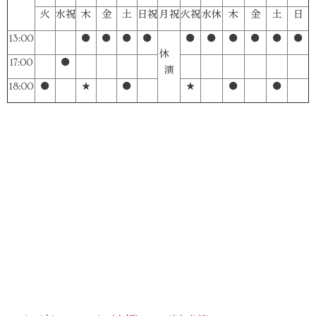
火
水祝
木
金
土
日祝
月祝
火祝
水休
木
金
土
日
13:00
●
●
●
●
●
●
●
●
●
●
休
17:00
●
演
18:00
●
★
●
★
●
●