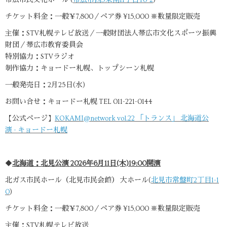
チケット料金：一般￥7,800／ペア券 ¥15,000 ※数量限定販売
主催：STV札幌テレビ放送／一般財団法人帯広市文化スポーツ振興
財団／帯広市教育委員会
特別協力：STVラジオ
制作協力：キョードー札幌、トップシーン札幌
一般発売日：2月25日(水)
お問い合せ：キョードー札幌 TEL 011-221-0144
【公式ページ】
KOKAMI@network vol.22 「トランス」 北海道公
演 - キョードー札幌
◆
北海道：北見公演 2026年6月11日(木)19:00開演
北ガス市民ホール（北見市民会館） 大ホール(
北見市常盤町2丁目1-1
0
)
チケット料金：一般￥7,800／ペア券 ¥15,000 ※数量限定販売
主催：STV札幌テレビ放送