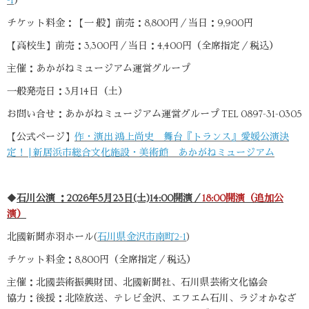
-1
）
チケット料金：【一 般】前売：8,800円／当日：9,900円
【高校生】前売：3,300円／当日：4,400円（全席指定／税込）
主催：あかがねミュージアム運営グループ
一般発売日：3月14日（土）
お問い合せ：あかがねミュージアム運営グループ TEL 0897-31-0305
【公式ページ】
作・演出 鴻上尚史 舞台『トランス』愛媛公演決
定！ | 新居浜市総合文化施設・美術館 あかがねミュージアム
◆
石川公演 ：2026年5月23日(土)14:00開演／
18:00開演（追加公
演）
北國新聞赤羽ホール(
石川県金沢市南町2-1
)
チケット料金：8,800円（全席指定／税込）
主催：北國芸術振興財団、北國新聞社、石川県芸術文化協会
協力：後援：北陸放送、テレビ金沢、エフエム石川、ラジオかなざ