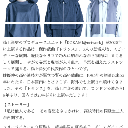
鴻上尚史のプロデュースユニット「KOKAMI@network」が2026年
に上演する作品は、傑作戯曲『トランス』。3人の登場人物、スピー
ディーな展開、軽快なセリフで巧みに紡がれながら物語は目まぐる
しく展開し、やがて妄想と現実が入り乱れ、予想を超えたラストシ
ーンを迎える、鴻上尚史の代表作のひとつです。
俳優陣の高い演技力が際立つ質の高い戯曲は、1993年の初演以来33
年にわたり、日本国内にとどまらず、海外でも上演され続けてきま
した。その『トランス』を、鴻上自身の演出で、ロンドン公演から1
9年ぶり、国内では21年ぶりに上演いたします！
【ストーリー】
「私は他人である」 その妄想をきっかけに、高校時代の同級生三人
が再開する。
フリーライターの立原雅人。精神科医の紅谷礼子。そしてゲイ・バ