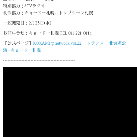
特別協力：STVラジオ
制作協力：キョードー札幌、トップシーン札幌
一般発売日：2月25日(水)
お問い合せ：キョードー札幌 TEL 011-221-0144
【公式ページ】
KOKAMI@network vol.22 「トランス」 北海道公
演 - キョードー札幌
-----------------------------------------------