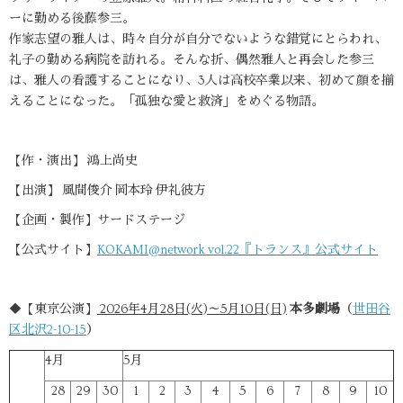
ーに勤める後藤参三。
作家志望の雅人は、時々自分が自分でないような錯覚にとらわれ、
礼子の勤める病院を訪れる。そんな折、偶然雅人と再会した参三
は、雅人の看護することになり、3人は高校卒業以来、初めて顔を揃
えることになった。「孤独な愛と救済」をめぐる物語。
【作・演出】 鴻上尚史
【出演】 風間俊介 岡本玲 伊礼彼方
【企画・製作】サードステージ
【公式サイト】
KOKAMI@network vol.22『トランス』公式サイト
◆【東京公演】
2026年4月28日(火)～5月10日(日)
本多劇場
（
世田谷
区北沢2-10-15
）
4月
5月
28
29
30
1
2
3
4
5
6
7
8
9
10