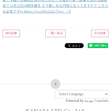
着‼️ ⚫︎謎の合唱団正体が明らかに‼️ ⚫︎運命の歌う順番を決める抽選
会‼️ 12月22日19時本番を より楽しめる内容となってますので こちら
も必見です👀 https://t.co/NcrLSZcTpe」 / X
前の記事
一覧へ戻る
次の記事
Powered by
Translate