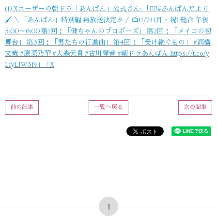
(1) Xユーザーの朝ドラ「あんぱん」公式さん: 「🏃‍♀️#あんぱんだより
🖌 ＼「あんぱん」特別編 再放送決定🎉／ 📺11/24(月・祝) 総合 午後
5:00～6:00 第1回：「健ちゃんのプロポーズ」 第2回：「メイコの初
舞台」 第3回：「男たちの行進曲」 第4回：「受け継ぐもの」 #高橋
文哉 #原菜乃華 #大森元貴 #古川琴音 #朝ドラあんぱん https://t.co/y
LfyLIW3fv」 / X
前の記事
一覧へ戻る
次の記事